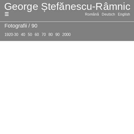
Sari
Română
Deutsch
English
la
conținut
Fotografii
/
90
1920-30
40
50
60
70
80
90
2000